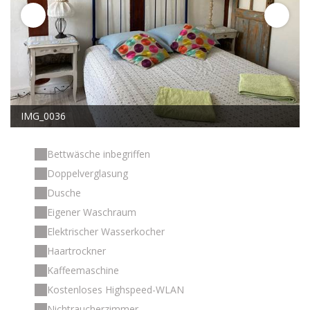
IMG_0036
Bettwäsche inbegriffen
Doppelverglasung
Dusche
Eigener Waschraum
Elektrischer Wasserkocher
Haartrockner
Kaffeemaschine
Kostenloses Highspeed-WLAN
Nichtraucherzimmer