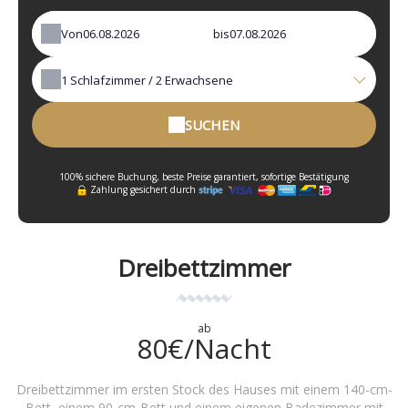
Von
bis
1
Schlafzimmer /
2
Erwachsene
SUCHEN
100% sichere Buchung, beste Preise garantiert, sofortige Bestätigung
Zahlung gesichert durch
Dreibettzimmer
ab
80€/Nacht
Dreibettzimmer im ersten Stock des Hauses mit einem 140-cm-
Bett, einem 90-cm-Bett und einem eigenen Badezimmer mit