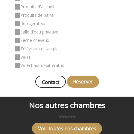
Produits d'accueil
Produits de bains
Réfrigérateur
Salle d'eau privative
Sèche cheveux
Télévision écran plat
Wi-Fi
Wi-Fi haut débit gratuit
Réserver
Contact
Nos autres chambres
Voir toutes nos chambres