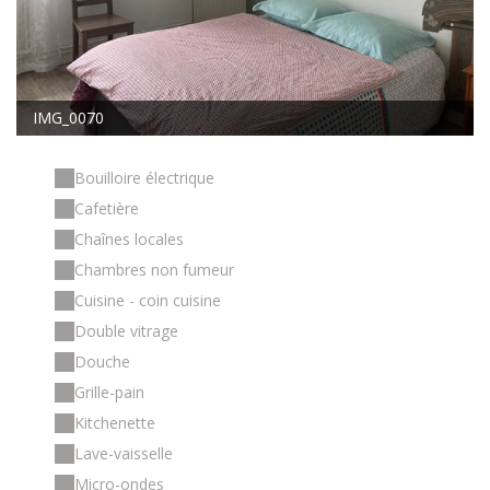
IMG_0070
Bouilloire électrique
Cafetière
Chaînes locales
Chambres non fumeur
Cuisine - coin cuisine
Double vitrage
Douche
Grille-pain
Kitchenette
Lave-vaisselle
Micro-ondes