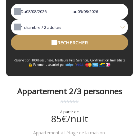
Du
au
1
chambre /
2
adultes
RECHERCHER
Réservation 100% sécurisée, Meilleurs Prix Garantis, Confirmation Immédiate
Paiement sécurisé par
Appartement 2/3 personnes
à partir de
85€/nuit
Appartement à l'étage de la maison.